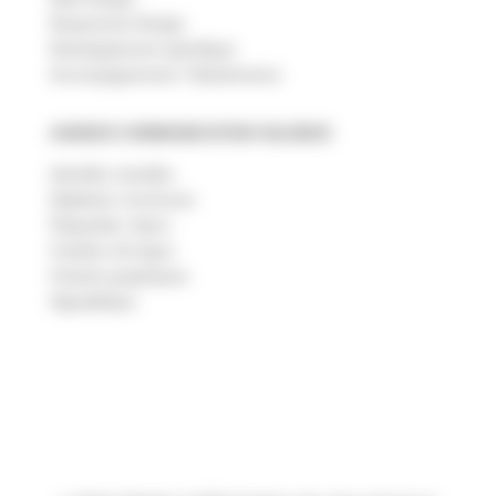
Responsive Design
Développement spécifique
Accompagnement / Maintenance
AGENCE COMMUNICATION VALENCE
Identités visuelles
Dépliants, brochures
Plaquettes, flyers
Création de logos
Chartes graphiques
Signalétique