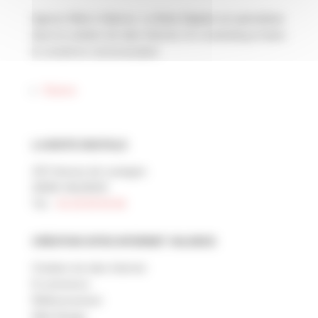
Agence Web à Valence, La Boite Digitale est spécialisée
dans la création de sites Internet, le e-marketing et dans
le conseil en communication
Suivre
LA BOITE DIGITALE
22C Avenue de Lautagne
26000 VALENCE
Tél. :
04 28 99 00 80
CRÉATION SITES INTERNET VALENCE
Création de sites Internet
E-commerce
Référencement
Web Design