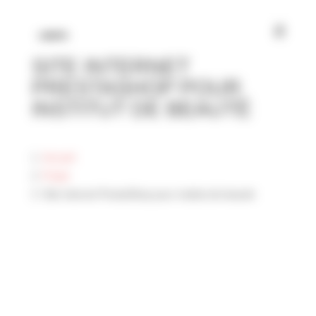
Panneau de gestion des cookies
SITE INTERNET
PRESTASHOP POUR
INSTITUT DE BEAUTÉ
Accueil
Projet
Site internet PrestaShop pour institut de beauté