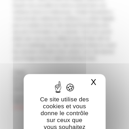
beauté vous accueille du lundi au samedi dans une
ambiance douce et chaleureuse. L’Institut Nymphelia a
choisi de faire entièrement confiance à La Boite Digitale
pour la création de leur site internet PrestaShop ainsi
que pour la formation sur ce dernier. C’est avec grand
plaisir que nous avons collaboré avec l’Institut afin de
créer le webdesign de leur site internet mettant en avant
leur domaine d’activité et leur univers. Leur site internet
est à l’image de leurs valeurs et de leur envie.
Client
Nymphelia Institut
X
Masquer 
Ce que nous avons créé
Webdesign, Site internet, PrestaShop, Formation
PrestaShop
Ce site utilise des
Site internet
cookies et vous
nymphelia-institut.com
donne le contrôle
sur ceux que
vous souhaitez